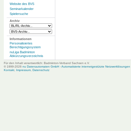
Website des BVS
Seminarkalender
Spielersuche
Archiv
Informationen
Personalisiertes
Berechtigungssystem
nuLiga Badminton
Abkürzungsverzeichnis
Für den Inhalt verantwortlich: Badminton-Verband Sachsen e.V.
© 1999-2026
nu Datenautomaten GmbH - Automatisierte internetgestützte Netzwerklösungen
Kontakt
,
Impressum
,
Datenschutz