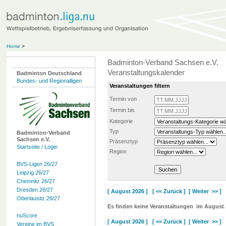
Home
>
Badminton-Verband Sachsen e.V.
Veranstaltungskalender
Badminton Deutschland
Bundes- und Regionalligen
Veranstaltungen filtern
Termin von
Termin bis
Kategorie
Typ
Badminton-Verband
Sachsen e.V.
Präsenztyp
Startseite / Login
Region
BVS-Ligen 26/27
Leipzig 26/27
Chemnitz 26/27
Dresden 26/27
[ August 2026 ]
[ << Zurück ]
[ Weiter >> ]
Oberlausitz 26/27
Es finden keine Veranstaltungen
im August 
nuScore
[ August 2026 ]
[ << Zurück ]
[ Weiter >> ]
Vereine im BVS